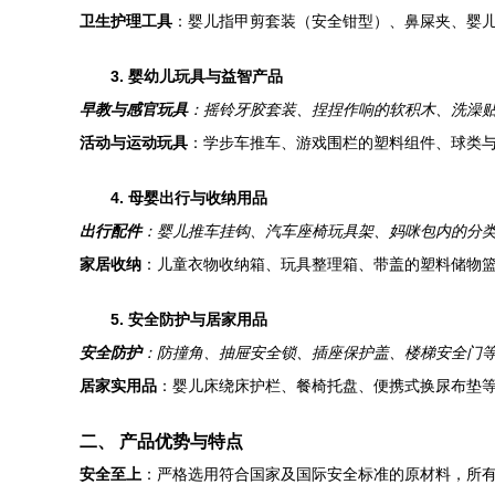
卫生护理工具
：婴儿指甲剪套装（安全钳型）、鼻屎夹、婴
3. 婴幼儿玩具与益智产品
早教与感官玩具
：摇铃牙胶套装、捏捏作响的软积木、洗澡
活动与运动玩具
：学步车推车、游戏围栏的塑料组件、球类
4. 母婴出行与收纳用品
出行配件
：婴儿推车挂钩、汽车座椅玩具架、妈咪包内的分
家居收纳
：儿童衣物收纳箱、玩具整理箱、带盖的塑料储物
5. 安全防护与居家用品
安全防护
：防撞角、抽屉安全锁、插座保护盖、楼梯安全门
居家实用品
：婴儿床绕床护栏、餐椅托盘、便携式换尿布垫
二、 产品优势与特点
安全至上
：严格选用符合国家及国际安全标准的原材料，所