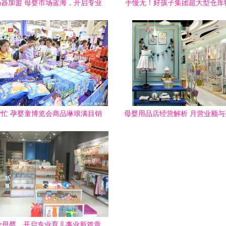
器加盟 母婴市场蓝海，开启专业
手慢无！好孩子集团超大型仓库
吸乳服务连锁新篇章
来袭，母婴儿童用品惊爆价低
忙 孕婴童博览会商品琳琅满目销
母婴用品店经营解析 月营业额
购两旺
探究
伦母婴，开启专业育儿事业新篇章