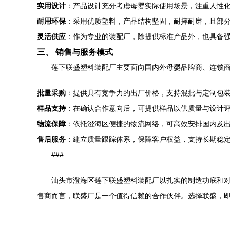
实用设计
：产品设计充分考虑母婴实际使用场景，注重人性
耐用环保
：采用优质塑料，产品结构坚固，耐摔耐磨，且部
灵活供应
：作为专业的装配厂，除提供标准产品外，也具备强
三、 销售与服务模式
莲下联盛塑料装配厂主要面向国内外母婴品牌商、连锁
批量采购
：提供具有竞争力的出厂价格，支持混批与定制包
样品支持
：在确认合作意向后，可提供样品以供质量与设计
物流保障
：依托澄海区便捷的物流网络，可高效安排国内及
售后服务
：建立质量跟踪体系，保障客户权益，支持长期稳
###
汕头市澄海区莲下联盛塑料装配厂以扎实的制造功底和
售商而言，联盛厂是一个值得信赖的合作伙伴。选择联盛，