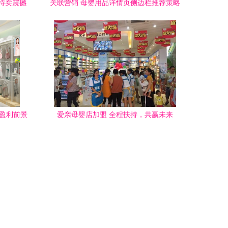
特卖震撼
关联营销 母婴用品详情页侧边栏推荐策略
至1折
与视觉优化
与盈利前景
爱亲母婴店加盟 全程扶持，共赢未来